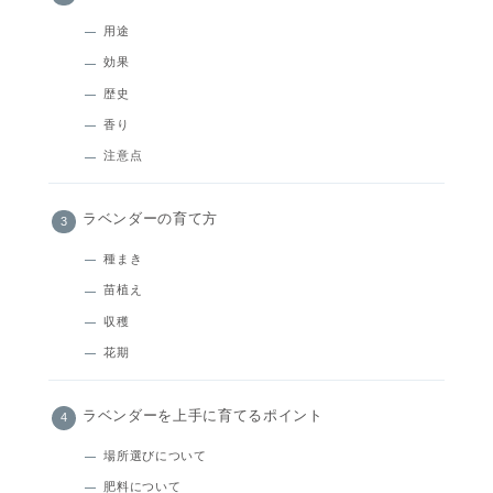
用途
効果
歴史
香り
注意点
ラベンダーの育て方
種まき
苗植え
収穫
花期
ラベンダーを上手に育てるポイント
場所選びについて
肥料について