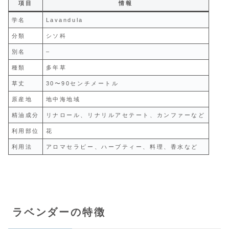
項目
情報
学名
Lavandula
分類
シソ科
別名
–
種類
多年草
草丈
30〜90センチメートル
原産地
地中海地域
精油成分
リナロール、リナリルアセテート、カンファーなど
利用部位
花
利用法
アロマセラピー、ハーブティー、料理、香水など
ラベンダーの特徴