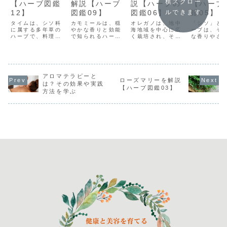
横スクロー
【ハーブ図鑑
解説【ハーブ
説【ハーブの
【ハーブ
12】
図鑑09】
図鑑06】
鑑05】
ルできます
タイムは、シソ科
カモミールは、穏
オレガノは、地中
「シソ」と
に属する多年草の
やかな香りと効能
海地域を中心に広
ーブは、そ
ハーブで、料理や
で知られるハーブ
く栽培され、その
な香りやさ
医療、アロマセラ
です。その優しい
独特な香りと風味
な効能で広
ピーなど多岐にわ
風味と健康効果か
で知られていま
れています
たる用途を持って
ら、古くから世界
す。料理や薬草と
から現代ま
います。古代エジ
中で愛されてきま
して古くから愛さ
理や薬草と
プトでは防腐剤と
した。カモミール
れ、特にイタリア
くの人々に
して、またギリシ
アロマテラピーと
には、リラックス
料理で欠かせない
てきました
ローズマリーを解説
ャでは空気を浄化
効果や消化促進、
ハーブとして重宝
の葉は、爽
は？その効果や実践
【ハーブ図鑑03】
するために使用さ
睡眠の改善などさ
されてきました。
香りと独特
方法を学ぶ
れていた歴史があ
まざまな効能が期
オレガノの葉はス
を持ち、料
ります。独特の香
待されています。
パイシーで芳香な
いしさを加
りと風味は料理に
この記事では、カ
香りを放ち、料理
けでなく、
深いアクセント
モミールの特徴
に深みと風味を与
も良い影響
を...
や...
え...
え...