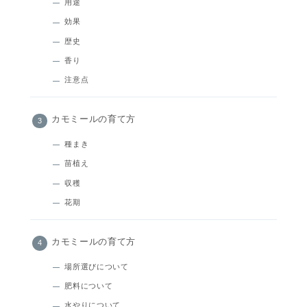
用途
効果
歴史
香り
注意点
カモミールの育て方
種まき
苗植え
収穫
花期
カモミールの育て方
場所選びについて
肥料について
水やりについて