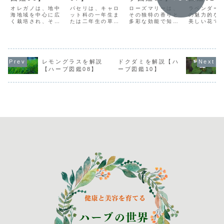
オレガノは、地中
パセリは、キャロ
ローズマリーは、
ラベンダー
海地域を中心に広
ット科の一年生ま
その独特の香りと
の魅力的な
く栽培され、その
たは二年生の草本
多彩な効能で知ら
美しい花で
独特な香りと風味
であり、一般的に
れるハーブの一つ
るハーブの
で知られていま
食用や装飾用とし
です。古代から現
す。古代か
す。料理や薬草と
て広く利用されて
代まで、ローズマ
まで、ラベ
して古くから愛さ
います。その独特
リーは料理や薬草
は庭園や料
れ、特にイタリア
な香りと豊かな栄
として幅広く利用
ロマセラピ
料理で欠かせない
養価から、料理に
されてきました。
さまざまな
レモングラスを解説
ドクダミを解説【ハ
ハーブとして重宝
おいしいアクセン
その爽やかな香り
愛されてき
【ハーブ図鑑08】
ーブ図鑑10】
されてきました。
トを加えるだけで
は料理に深みを与
た。その穏
オレガノの葉はス
なく、健康への効
え、またアロマセ
香りはリラ
パイシーで芳香な
果も期待されてい
ラピーではリフレ
効果があり
香りを放ち、料理
ます。古代から愛
ッシュ効果が期待
レスを和ら
に深みと風味を与
され、多くの文
されます。本記
に役立ちま
え...
化...
事...
記...