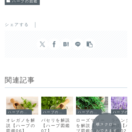
ハーブの図鑑
シェアする
関連記事
ハーブの図鑑
ハーブの図鑑
ハーブの図鑑
ハーブの図鑑
オレガノを解
パセリを解説
ローズマリー
ラベンダ
横スクロー
説【ハーブの
【ハーブ図鑑
を解説【ハー
解説【ハ
図鑑06】
07】
ブ図鑑03】
図鑑02】
ルできます