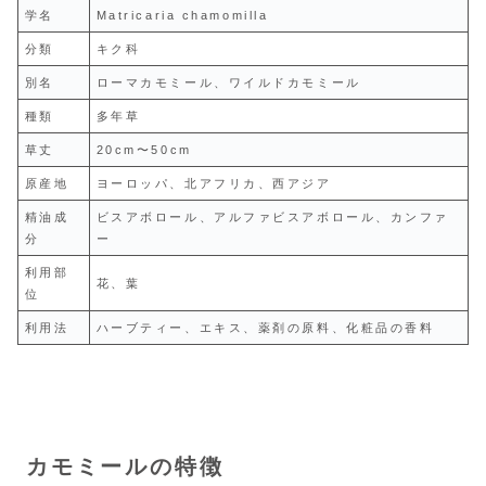
学名
Matricaria chamomilla
分類
キク科
別名
ローマカモミール、ワイルドカモミール
種類
多年草
草丈
20cm〜50cm
原産地
ヨーロッパ、北アフリカ、西アジア
精油成
ビスアボロール、アルファビスアボロール、カンファ
分
ー
利用部
花、葉
位
利用法
ハーブティー、エキス、薬剤の原料、化粧品の香料
カモミールの特徴