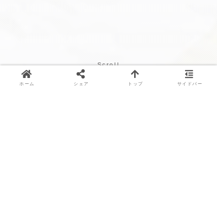
Scroll
ホーム
シェア
トップ
サイドバー
ハーブの世界へようこそ
ハーブとは、植物の中でも特に香りや味が特徴的な
ものを指し、料理、医薬、美容など様々な用途で利
用されます。
当サイトでは、それぞれのハーブが持つ健康や美容
に対する効能を、わかりやすく詳しく解説していき